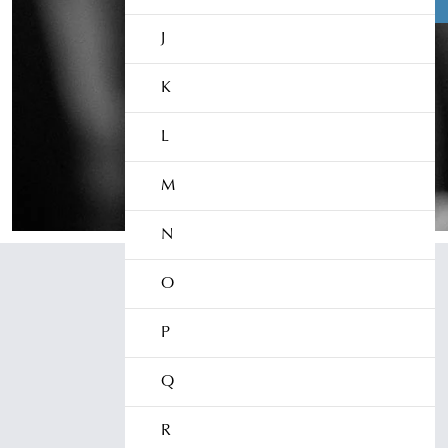
J
K
Åklagarmyndigheten
Box 5553
L
114 85 Stockholm
Växel:
010-562 50 00
M
N
O
P
Q
R