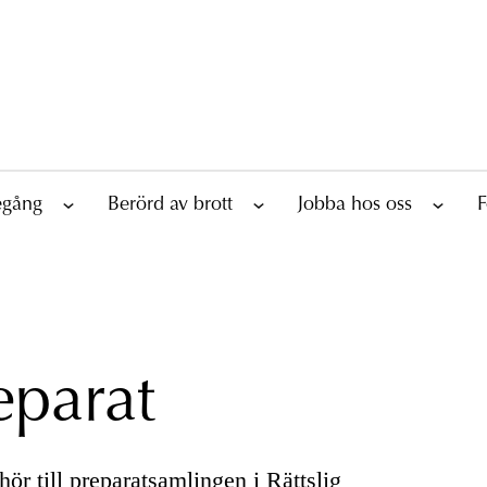
tegång
Berörd av brott
Jobba hos oss
F
eparat
ör till preparatsamlingen i Rättslig