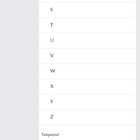
S
T
U
V
W
X
Y
Z
Tidsperiod