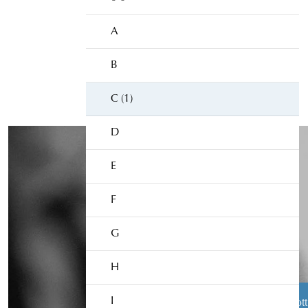
A
B
C (1)
D
E
F
G
H
I
Åklagarens roll
Från brott