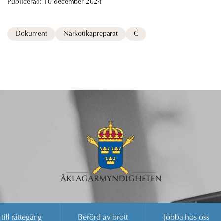
Publicerad:
10 december 2024
Dokument
Narkotikapreparat
C
 till rättegång
Berörd av brott
Jobba hos oss