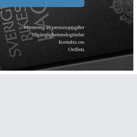
Hantering av personuppgifter
Tillgänglighetsredogörelse
Kontakta oss
Ordlista