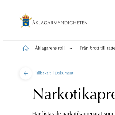
Åklagarens roll
Från brott till rät
Tillbaka till
Dokument
Narkotikapr
Här listas de narkotikapreparat som h