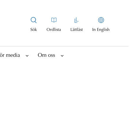
Sök
Ordlista
Lättläst
In English
ör media
Om oss