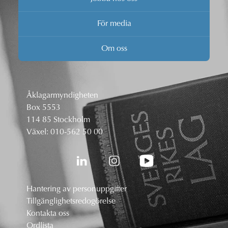
För media
Om oss
Åklagarmyndigheten
Box 5553
114 85 Stockholm
Växel:
010-562 50 00
Hantering av personuppgifter
Tillgänglighetsredogörelse
Kontakta oss
Ordlista