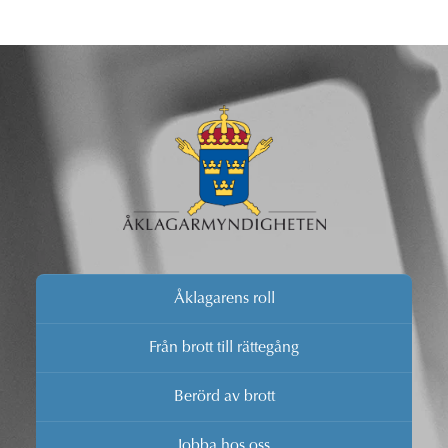
Åklagarens roll
Från brott till rättegång
Berörd av brott
Jobba hos oss