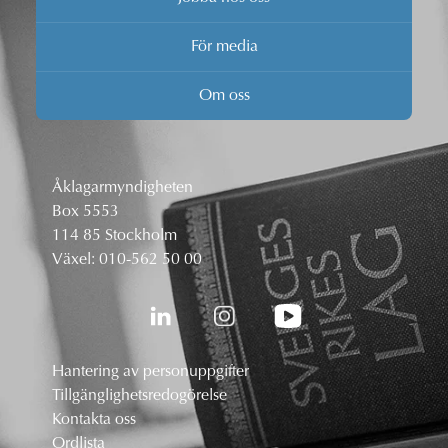
För media
Om oss
Åklagarmyndigheten
Box 5553
114 85 Stockholm
Växel:
010-562 50 00
Hantering av personuppgifter
Tillgänglighetsredogörelse
Kontakta oss
Ordlista