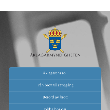
Åklagarens roll
Från brott till rättegång
Berörd av brott
Jobba hos oss