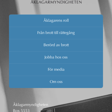
Åklagarens roll
Från brott till rättegång
Berörd av brott
Jobba hos oss
För media
Om oss
Åklagarmyndigheten
Box 5553