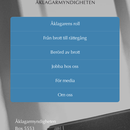
Åklagarens roll
Från brott till rättegång
Berörd av brott
Jobba hos oss
För media
Om oss
Åklagarmyndigheten
Box 5553