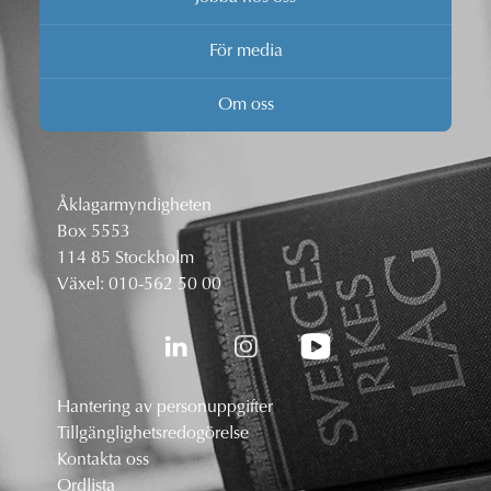
För media
Om oss
Åklagarmyndigheten
Box 5553
114 85 Stockholm
Växel:
010-562 50 00
Hantering av personuppgifter
Tillgänglighetsredogörelse
Kontakta oss
Ordlista