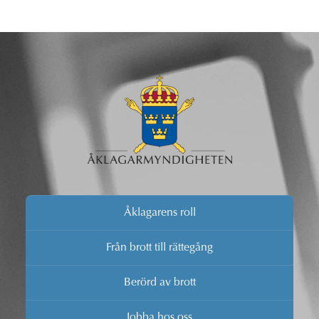
Åklagarens roll
Från brott till rättegång
Berörd av brott
Jobba hos oss