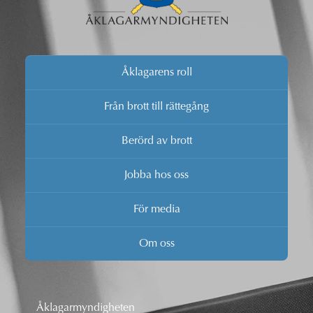
Åklagarens roll
Från brott till rättegång
Berörd av brott
Jobba hos oss
För media
Om oss
Åklagarmyndigheten