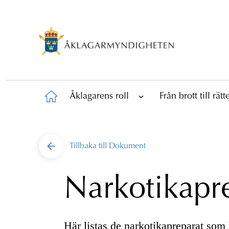
Åklagarens roll
Från brott till rät
Tillbaka till
Dokument
Narkotikapr
Här listas de narkotikapreparat som h