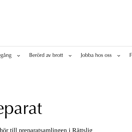
tegång
Berörd av brott
Jobba hos oss
F
eparat
ör till preparatsamlingen i Rättslig