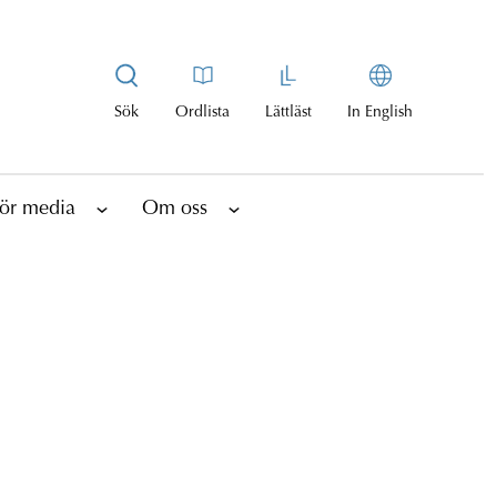
Sök
Ordlista
Lättläst
In English
ör media
Om oss