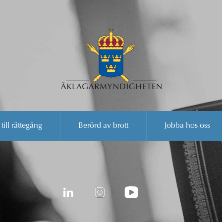
 till rättegång
Berörd av brott
Jobba hos oss