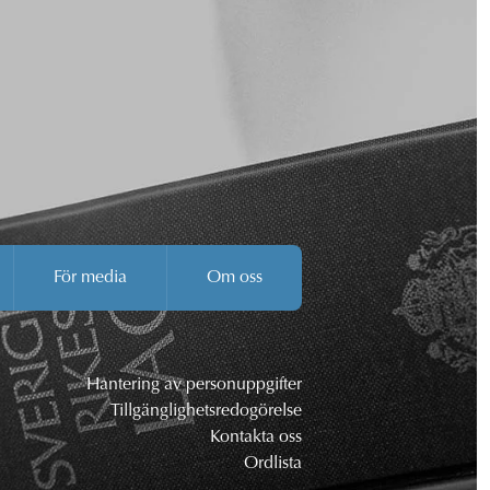
För media
Om oss
Hantering av personuppgifter
Tillgänglighetsredogörelse
Kontakta oss
Ordlista