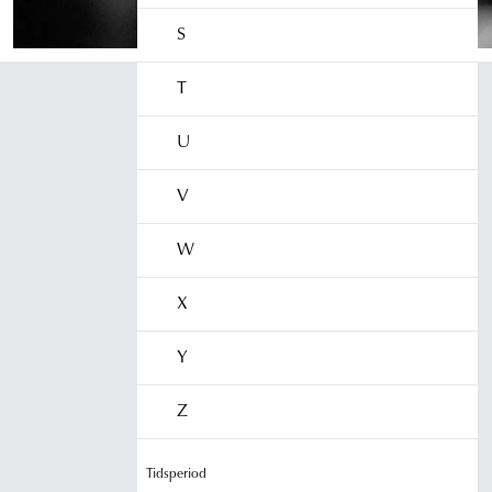
S
T
U
V
W
X
Y
Z
Tidsperiod