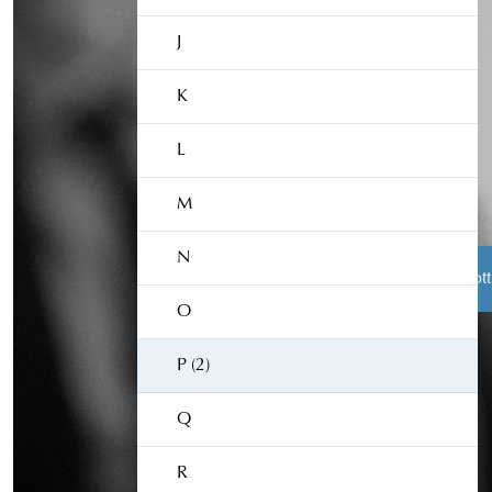
J
K
L
M
N
Åklagarens roll
Från brott
O
P (2)
Åklagarmyndigheten
Box 5553
Q
114 85 Stockholm
Växel:
010-562 50 00
R