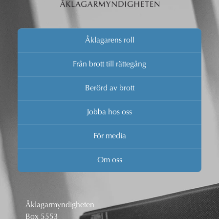
Åklagarens roll
Från brott till rättegång
Berörd av brott
Jobba hos oss
För media
Om oss
Åklagarmyndigheten
Box 5553