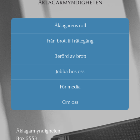
Åklagarens roll
Från brott till rättegång
Berörd av brott
Jobba hos oss
För media
Om oss
Åklagarmyndigheten
Box 5553