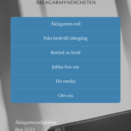
Åklagarens roll
Från brott till rättegång
Berörd av brott
Jobba hos oss
För media
Om oss
Åklagarmyndigheten
Box 5553