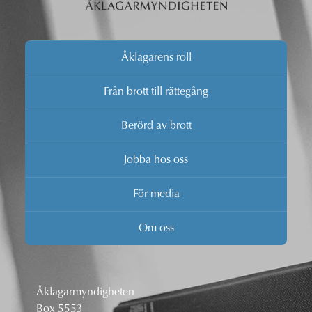
Åklagarens roll
Från brott till rättegång
Berörd av brott
Jobba hos oss
För media
Om oss
Åklagarmyndigheten
Box 5553