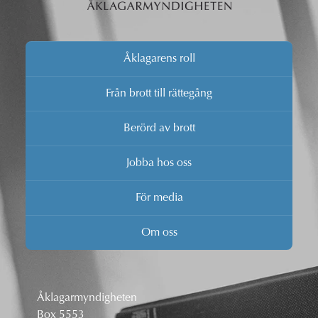
Åklagarens roll
Från brott till rättegång
Berörd av brott
Jobba hos oss
För media
Om oss
Åklagarmyndigheten
Box 5553