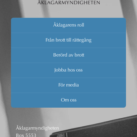
Åklagarens roll
Från brott till rättegång
Berörd av brott
Jobba hos oss
För media
Om oss
Åklagarmyndigheten
Box 5553