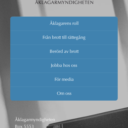
Åklagarens roll
Från brott till rättegång
Berörd av brott
Jobba hos oss
För media
Om oss
Åklagarmyndigheten
Box 5553