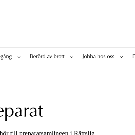
tegång
Berörd av brott
Jobba hos oss
F
eparat
ör till preparatsamlingen i Rättslig