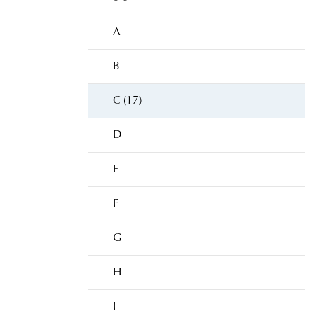
A
B
C (17)
D
E
F
G
H
I