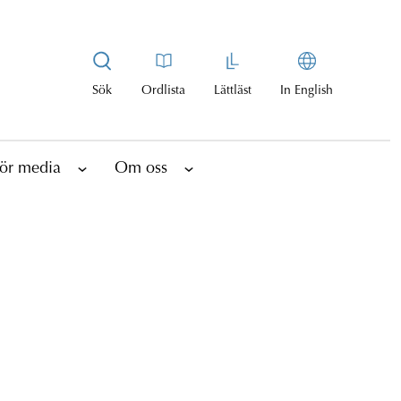
Sök
Ordlista
Lättläst
In English
ör media
Om oss