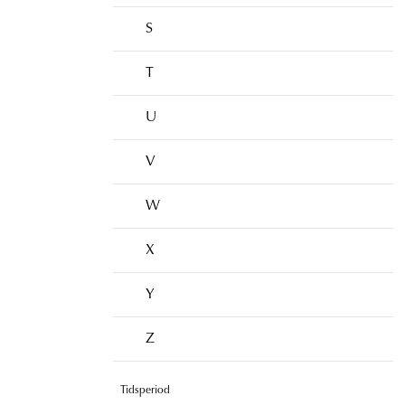
S
T
U
V
W
X
Y
Z
Tidsperiod