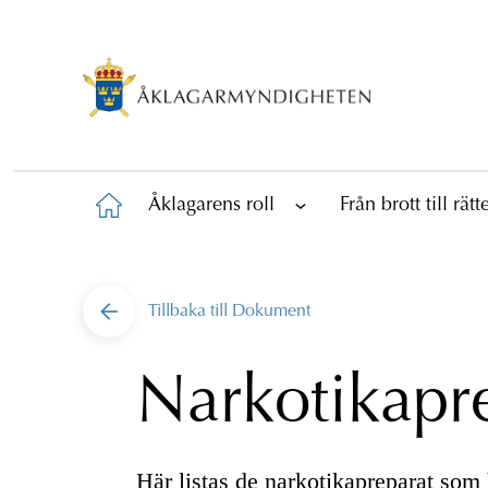
Åklagarens roll
Från brott till rät
Tillbaka till
Dokument
Narkotikapr
Här listas de narkotikapreparat som h