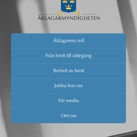
Åklagarens roll
Från brott till rättegång
Berörd av brott
Jobba hos oss
För media
Om oss