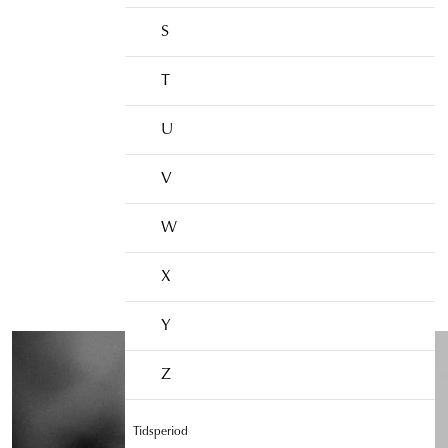
S
T
U
V
W
X
Y
Z
Tidsperiod