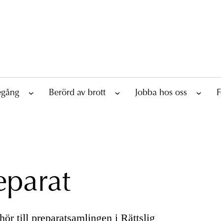
tegång
Berörd av brott
Jobba hos oss
F
eparat
ör till preparatsamlingen i Rättslig