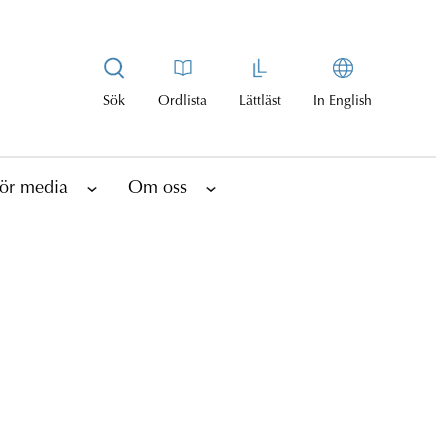
Sök
Ordlista
Lättläst
In English
ör media
Om oss