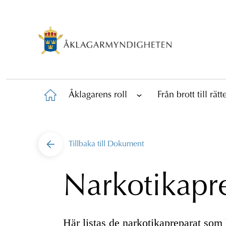
Åklagarens roll
Från brott till rät
Tillbaka till
Dokument
Narkotikapr
Här listas de narkotikapreparat som h