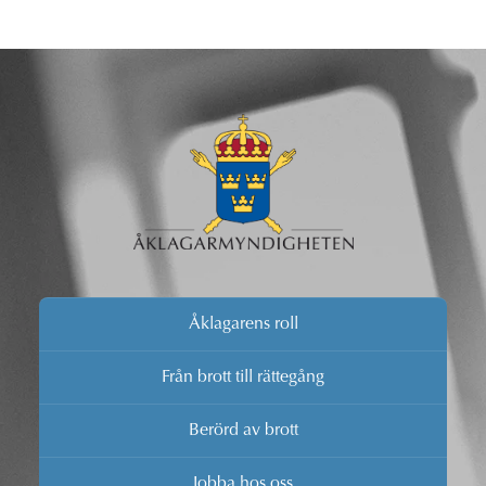
Åklagarens roll
Från brott till rättegång
Berörd av brott
Jobba hos oss