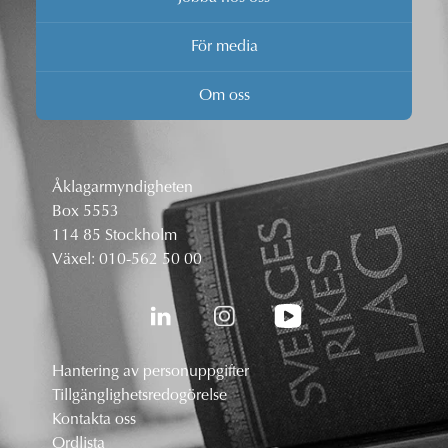
För media
Om oss
Åklagarmyndigheten
Box 5553
114 85 Stockholm
Växel:
010-562 50 00
Hantering av personuppgifter
Tillgänglighetsredogörelse
Kontakta oss
Ordlista