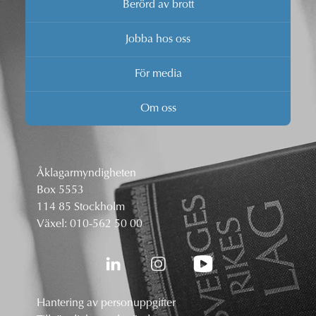
Berörd av brott
Jobba hos oss
För media
Om oss
Åklagarmyndigheten
Box 5553
114 85 Stockholm
Växel:
010-562 50 00
Hantering av personuppgifter