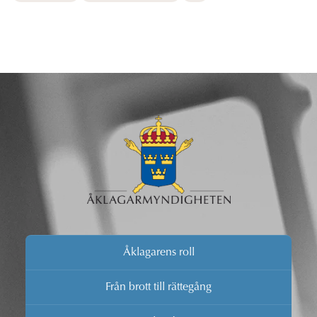
Åklagarens roll
Från brott till rättegång