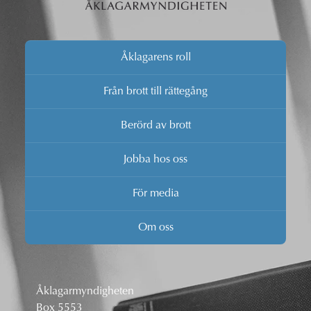
Åklagarens roll
Från brott till rättegång
Berörd av brott
Jobba hos oss
För media
Om oss
Åklagarmyndigheten
Box 5553