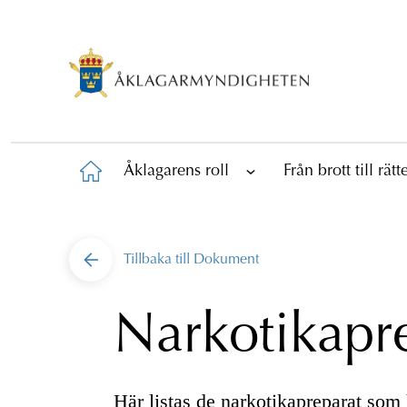
Åklagarens roll
Från brott till rät
Tillbaka till
Dokument
Narkotikapr
Här listas de narkotikapreparat som h