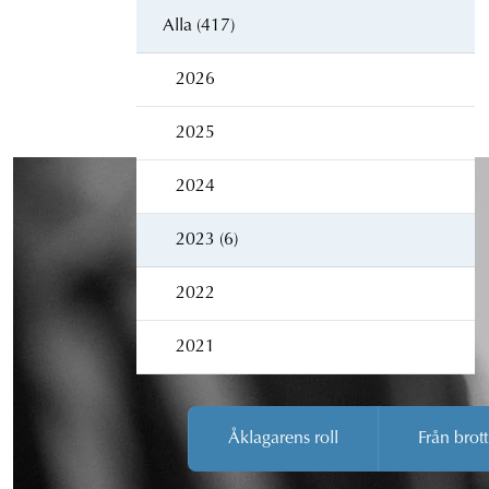
Alla (417)
2026
2025
2024
2023 (6)
2022
2021
Åklagarens roll
Från brott