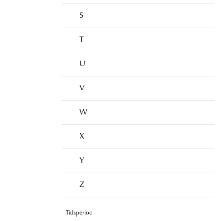
S
T
U
V
W
X
Y
Z
Tidsperiod