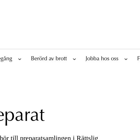
tegång
Berörd av brott
Jobba hos oss
F
eparat
ör till preparatsamlingen i Rättslig