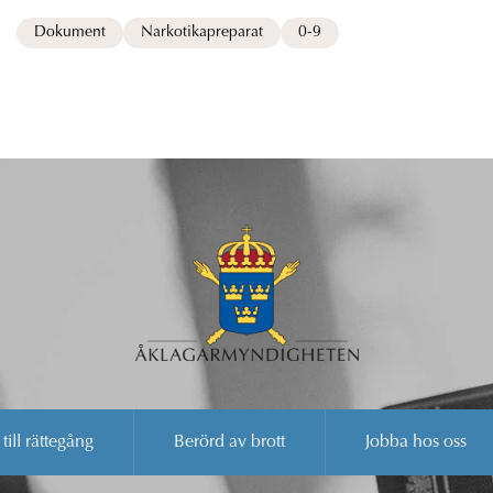
Dokument
Narkotikapreparat
0-9
 till rättegång
Berörd av brott
Jobba hos oss