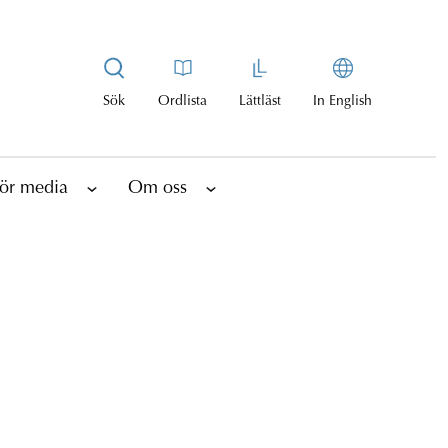
Sök
Ordlista
Lättläst
In English
ör media
Om oss