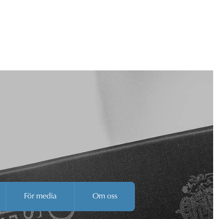
För media
Om oss