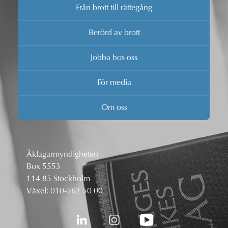
Från brott till rättegång
Berörd av brott
Jobba hos oss
För media
Om oss
Åklagarmyndigheten
Box 5553
114 85 Stockholm
Växel:
010-562 50 00