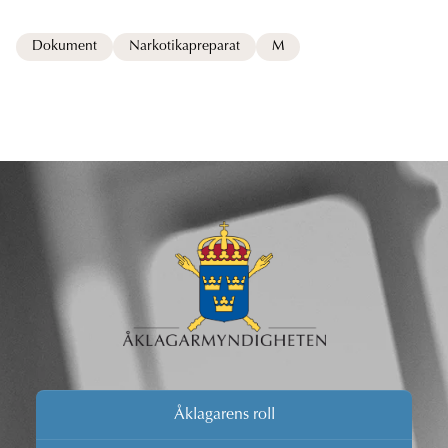
Dokument
Narkotikapreparat
M
Åklagarens roll