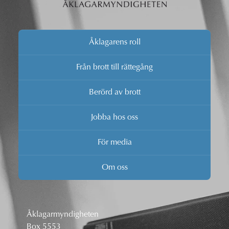
Åklagarens roll
Från brott till rättegång
Berörd av brott
Jobba hos oss
För media
Om oss
Åklagarmyndigheten
Box 5553