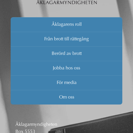
Åklagarens roll
Från brott till rättegång
Berörd av brott
Jobba hos oss
För media
Om oss
Åklagarmyndigheten
Box 5553