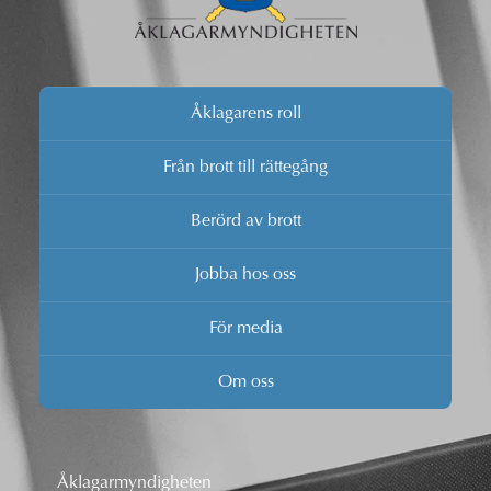
Åklagarens roll
Från brott till rättegång
Berörd av brott
Jobba hos oss
För media
Om oss
Åklagarmyndigheten