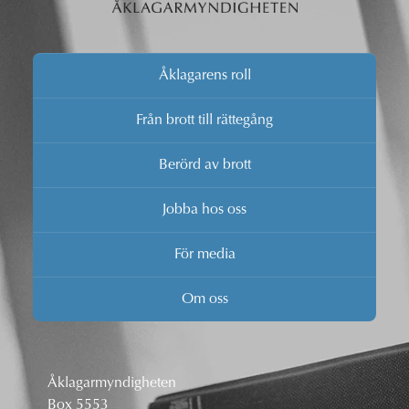
Åklagarens roll
Från brott till rättegång
Berörd av brott
Jobba hos oss
För media
Om oss
Åklagarmyndigheten
Box 5553