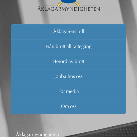
Åklagarens roll
Från brott till rättegång
Berörd av brott
Jobba hos oss
För media
Om oss
Åklagarmyndigheten