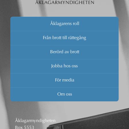
Åklagarens roll
Från brott till rättegång
Berörd av brott
Jobba hos oss
För media
Om oss
Åklagarmyndigheten
Box 5553