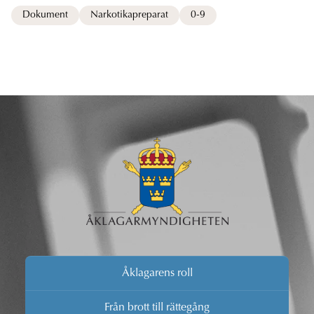
Dokument
Narkotikapreparat
0-9
Åklagarens roll
Från brott till rättegång