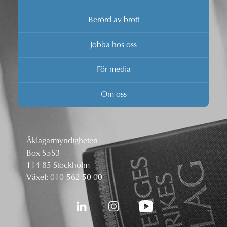
Berörd av brott
Jobba hos oss
För media
Om oss
Åklagarmyndigheten
Box 5553
114 85 Stockholm
Växel:
010-562 50 00