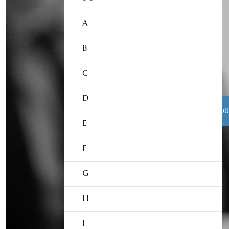
A
B
C
D
Åklagarens roll
Från brott
E
F
Åklagarmyndigheten
Box 5553
G
114 85 Stockholm
Växel:
010-562 50 00
H
I