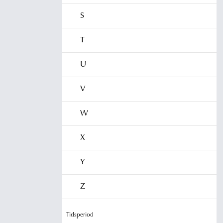
S
T
U
V
W
X
Y
Z
Tidsperiod