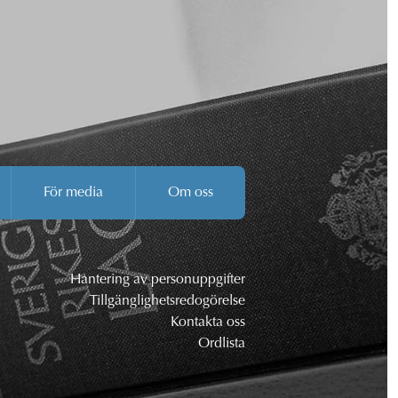
För media
Om oss
Hantering av personuppgifter
Tillgänglighetsredogörelse
Kontakta oss
Ordlista