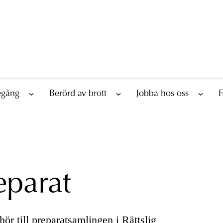
tegång
Berörd av brott
Jobba hos oss
F
eparat
ör till preparatsamlingen i Rättslig