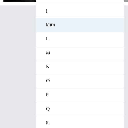
J
K (0)
L
M
N
O
P
Q
R