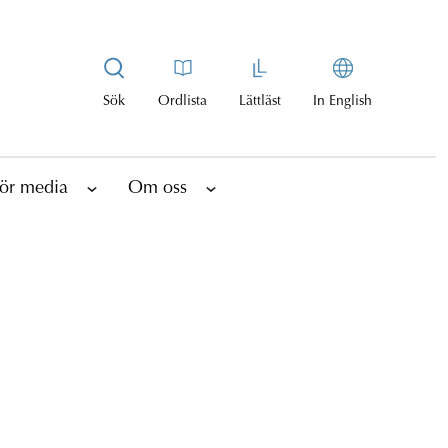
Sök
Ordlista
Lättläst
In English
ör media
Om oss