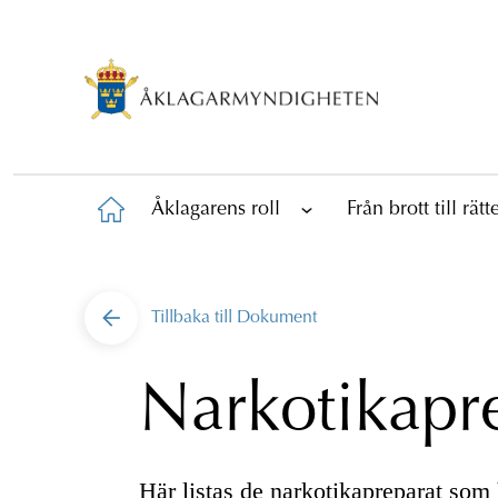
Åklagarens roll
Från brott till rät
Tillbaka till
Dokument
Narkotikapr
Här listas de narkotikapreparat som h