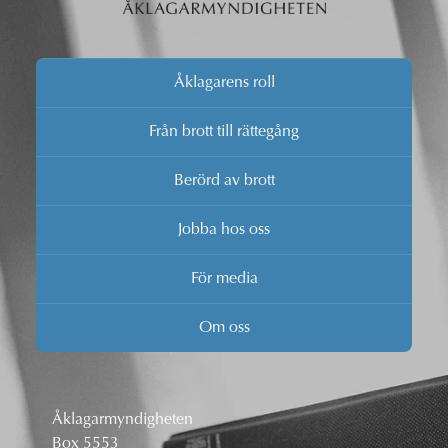
Åklagarens roll
Från brott till rättegång
Berörd av brott
Jobba hos oss
För media
Om oss
Åklagarmyndigheten
Box 5553