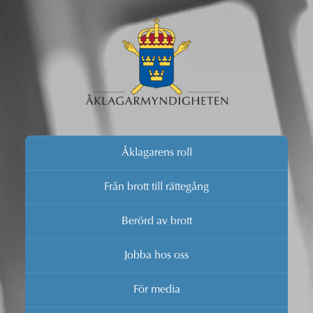
Åklagarens roll
Från brott till rättegång
Berörd av brott
Jobba hos oss
För media