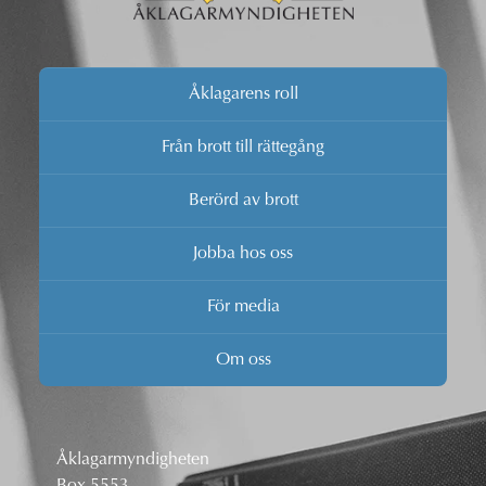
Åklagarens roll
Från brott till rättegång
Berörd av brott
Jobba hos oss
För media
Om oss
Åklagarmyndigheten
Box 5553