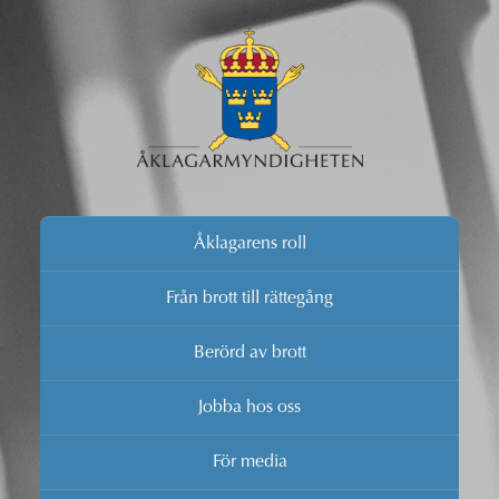
Åklagarens roll
Från brott till rättegång
Berörd av brott
Jobba hos oss
För media