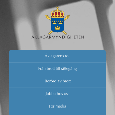
Åklagarens roll
Från brott till rättegång
Berörd av brott
Jobba hos oss
För media