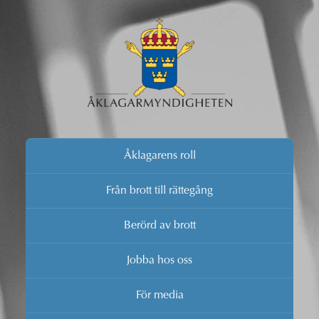
Åklagarens roll
Från brott till rättegång
Berörd av brott
Jobba hos oss
För media