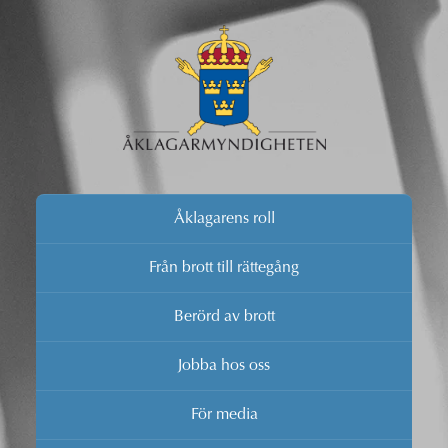
Åklagarens roll
Från brott till rättegång
Berörd av brott
Jobba hos oss
För media