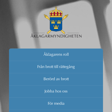
Åklagarens roll
Från brott till rättegång
Berörd av brott
Jobba hos oss
För media