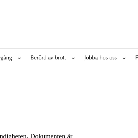
tegång
Berörd av brott
Jobba hos oss
F
yndigheten. Dokumenten är