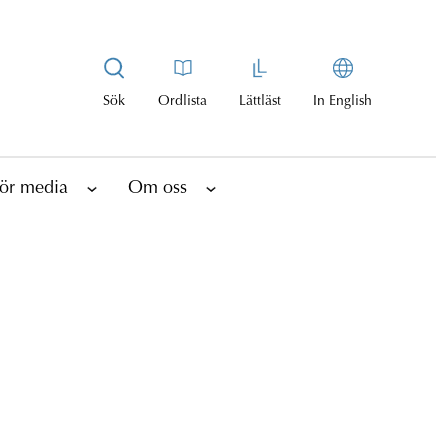
Sök
Ordlista
Lättläst
In English
ör media
Om oss