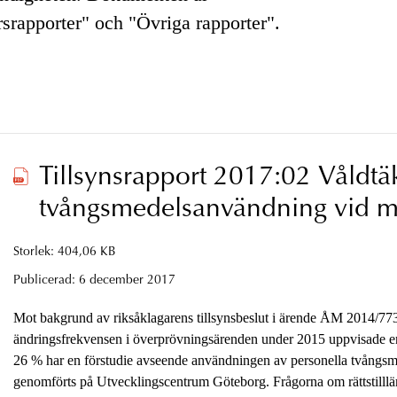
rsrapporter" och "Övriga rapporter".
Tillsynsrapport 2017:02 Våldtä
tvångsmedelsanvändning vid m
våldtäkt
Storlek: 404,06 KB
Publicerad:
6 december 2017
Mot bakgrund av riksåklagarens tillsynsbeslut i ärende ÅM 2014/773
ändringsfrekvensen i överprövningsärenden under 2015 uppvisade en
26 % har en förstudie avseende användningen av personella tvångsm
genomförts på Utvecklingscentrum Göteborg. Frågorna om rättstillläm