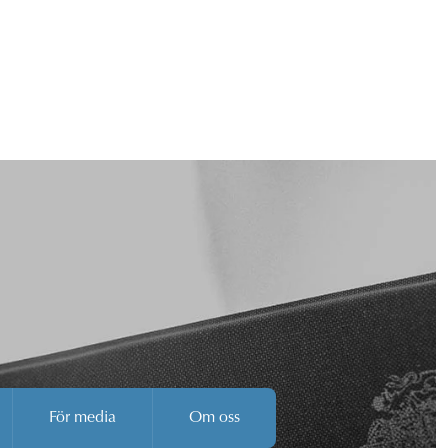
För media
Om oss