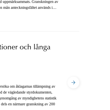
urtid uppmärksammats. Granskningen av
ken mån anteckningsfältet används i
skningen har även ingått frågan om
en har utgått från
tioner och långa
ersöka om åklagarnas tillämpning av
 med de vägledande styrdokumenten,
genomgång av myndighetens statistik
h dels en närmare granskning av 200