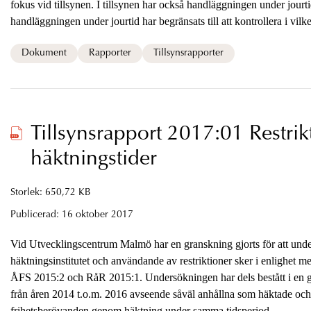
fokus vid tillsynen. I tillsynen har också handläggningen under jo
handläggningen under jourtid har begränsats till att kontrollera i vil
ärenden där tvångsmedel är aktuella och om direktiv lämnats. I gran
framställan av målsägandebiträde gjorts i ett tidigt skede. Granskning
Dokument
Rapporter
Tillsynsrapporter
ärendehanteringssystemet Cåbra.
Tillsynsrapport 2017:01 Restrik
häktningstider
Storlek: 650,72 KB
Publicerad:
16 oktober 2017
Vid Utvecklingscentrum Malmö har en granskning gjorts för att und
häktningsinstitutet och användande av restriktioner sker i enlighet
ÅFS 2015:2 och RåR 2015:1. Undersökningen har dels bestått i en 
från åren 2014 t.o.m. 2016 avseende såväl anhållna som häktade oc
frihetsberövanden genom häktning under samma tidsperiod.