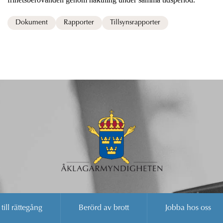
Dokument
Rapporter
Tillsynsrapporter
 till rättegång
Berörd av brott
Jobba hos oss