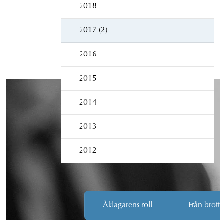
2018
2017 (2)
2016
2015
2014
2013
2012
Åklagarens roll
Från brott