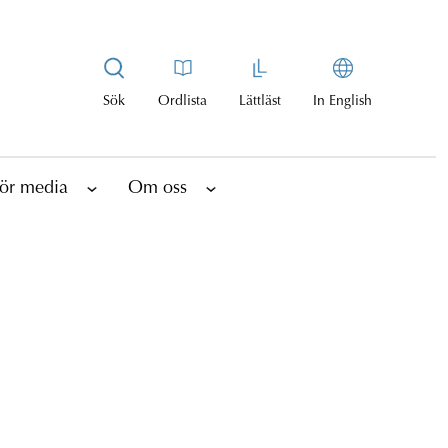
Sök
Ordlista
Lättläst
In English
ör media
Om oss