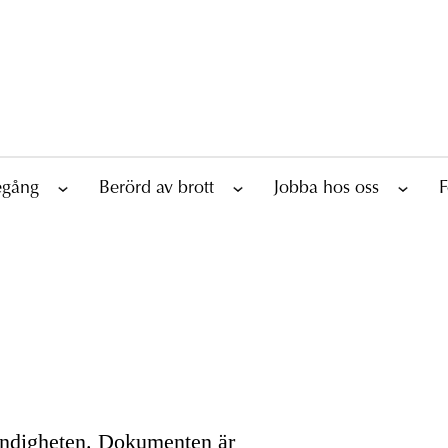
tegång
Berörd av brott
Jobba hos oss
F
yndigheten. Dokumenten är