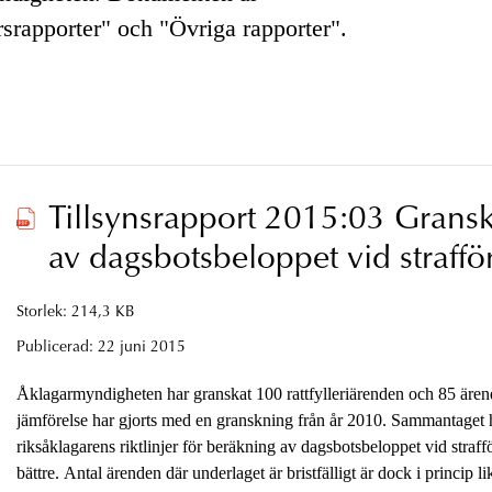
rsrapporter" och "Övriga rapporter".
Tillsynsrapport 2015:03 Grans
av dagsbotsbeloppet vid straff
Storlek: 214,3 KB
Publicerad:
22 juni 2015
Åklagarmyndigheten har granskat 100 rattfylleriärenden och 85 äre
jämförelse har gjorts med en granskning från år 2010. Sammantaget 
riksåklagarens riktlinjer för beräkning av dagsbotsbeloppet vid straf
bättre. Antal ärenden där underlaget är bristfälligt är dock i princip 