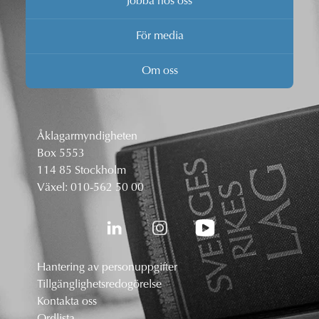
Jobba hos oss
För media
Om oss
Åklagarmyndigheten
Box 5553
114 85 Stockholm
Växel:
010-562 50 00
Hantering av personuppgifter
Tillgänglighetsredogörelse
Kontakta oss
Ordlista