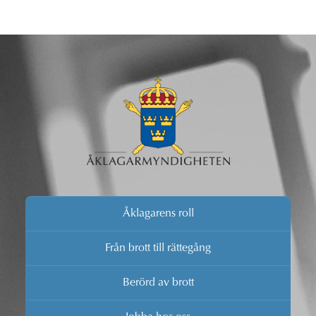
Åklagarens roll
Från brott till rättegång
Berörd av brott