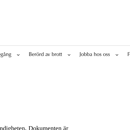
tegång
Berörd av brott
Jobba hos oss
F
yndigheten. Dokumenten är