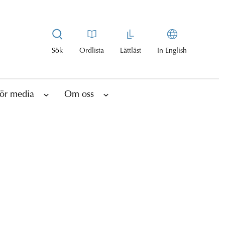
Sök
Ordlista
Lättläst
In English
ör media
Om oss