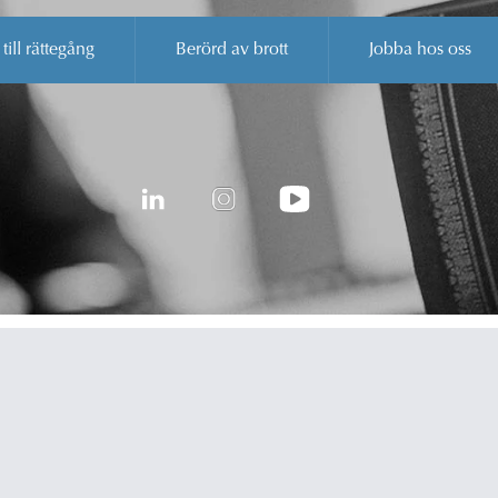
 till rättegång
Berörd av brott
Jobba hos oss