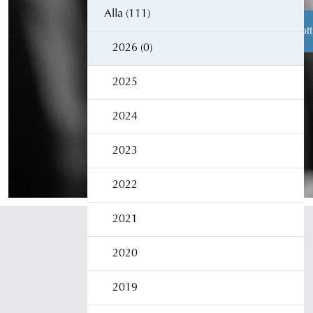
Alla (111)
Åklagarens roll
Från brott
2026 (0)
2025
Åklagarmyndigheten
2024
Box 5553
114 85 Stockholm
Växel:
010-562 50 00
2023
2022
2021
2020
2019