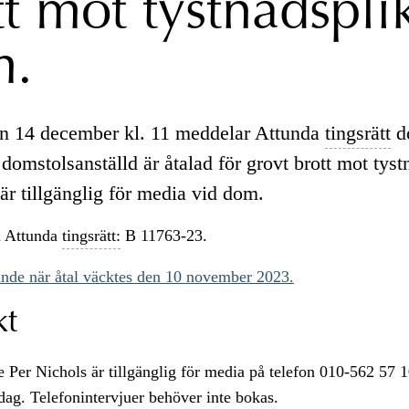
tt mot tystnadspli
m.
n 14 december kl. 11 meddelar Attunda
tingsrätt
do
domstolsanställd är åtalad för grovt brott mot tyst
är tillgänglig för media vid dom.
 Attunda
tingsrätt:
B 11763-23.
nde när åtal väcktes den 10 november 2023.
kt
 Per Nichols är tillgänglig för media på telefon 010-562 57 1
dag. Telefonintervjuer behöver inte bokas.