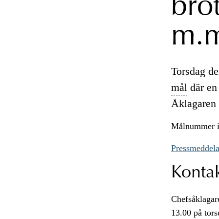
bro
m.
Torsdag de
mål
där en 
Åklagaren 
Målnummer i
Pressmeddela
Konta
Chefsåklagare
13.00 på tors