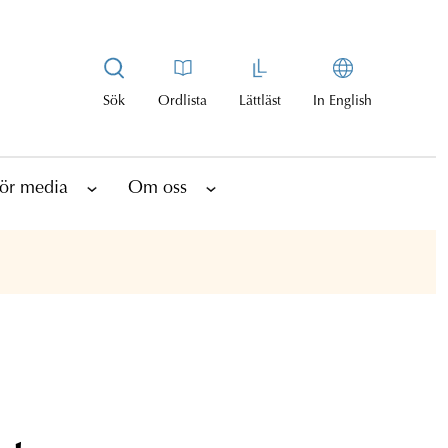
Sök
Ordlista
Lättläst
In English
ör media
Om oss