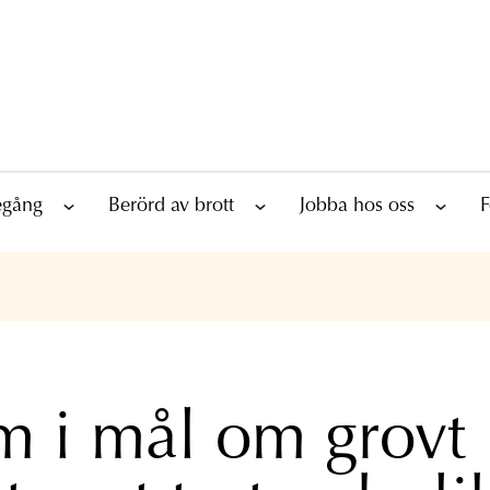
tegång
Berörd av brott
Jobba hos oss
F
 i mål om grovt