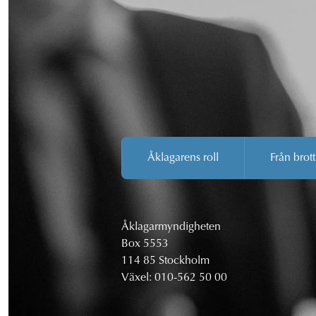
Åklagarens roll
Från brott
Åklagarmyndigheten
Box 5553
114 85 Stockholm
Växel:
010-562 50 00