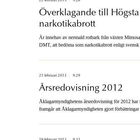
22 februari 2013
9.28
Överklagande till Högst
narkotikabrott
Är innehav av nermald rotbark från växten Mimosa h
DMT, att bedöma som narkotikabrott enligt svensk
21 februari 2013
9.29
Årsredovisning 2012
Åklagarmyndighetens årsredovisning för 2012 har id
framgår att Åklagarmyndigheten gjort förbättringar 
måluppfyllelse för det gångna året.
19 februari 2013
9.31