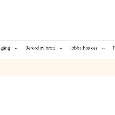
tegång
Berörd av brott
Jobba hos oss
F