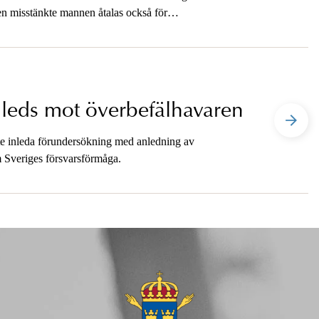
en misstänkte mannen åtalas också för
nleds mot överbefälhavaren
nte inleda förundersökning med anledning av
m Sveriges försvarsförmåga.