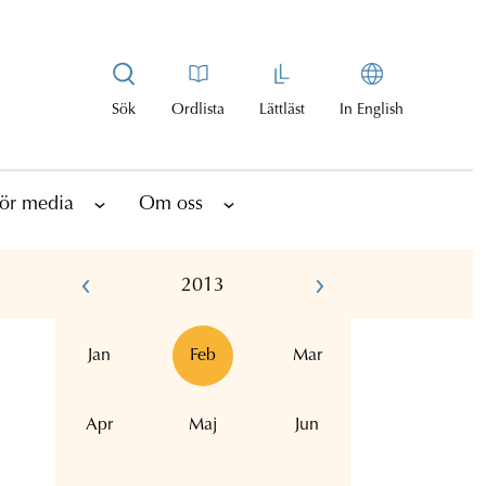
Sök
Ordlista
Lättläst
In English
ör media
Om oss
2013
Jan
Feb
Mar
Apr
Maj
Jun