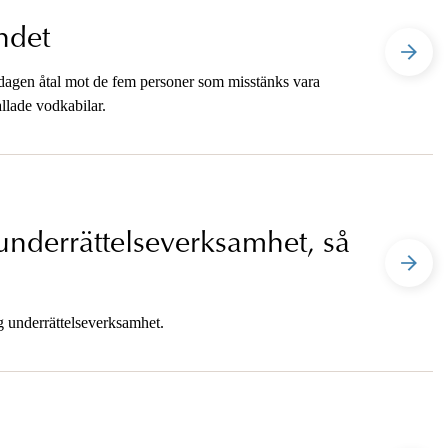
ndet
isdagen åtal mot de fem personer som misstänks vara
allade vodkabilar.
 underrättelseverksamhet, så
ig underrättelseverksamhet.