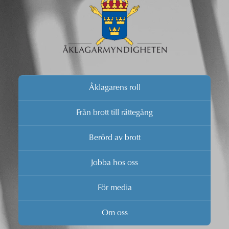
Åklagarens roll
Från brott till rättegång
Berörd av brott
Jobba hos oss
För media
Om oss