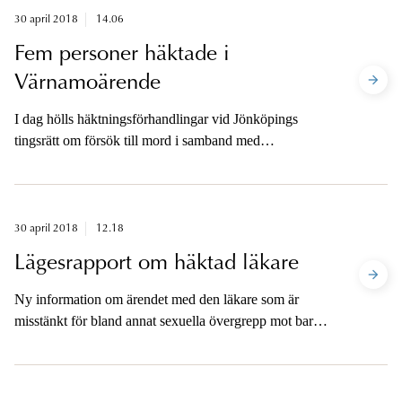
30 april 2018
14.06
Fem personer häktade i
Värnamoärende
I dag hölls häktningsförhandlingar vid Jönköpings
tingsrätt om försök till mord i samband med
händelserna i Värnamo i fredags. Samtliga fem
personer som åklagaren i förmiddags begärde häktade
på sannolika skäl misstänkta för försök till mord
häktades av tingsrätten.
30 april 2018
12.18
Lägesrapport om häktad läkare
Ny information om ärendet med den läkare som är
misstänkt för bland annat sexuella övergrepp mot barn
lämnas torsdag den 3 maj.