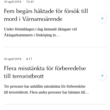
30 april 2018
10.45
Fem begärs häktade för försök till
mord i Värnamoärende
Under förmiddagen i dag lämnade åklagare vid
Åklagarkammaren i Jönköping in
häktningsframställningar mot fem av de personer som
under helgen varit anhållna misstänkta för försök till
mord i samband med händelserna i Värnamo i fredags.
30 april 2018
8.11
Flera misstänkta för förberedelse
till terroristbrott
Tre personer har anhållits misstänkta för förberedelse
till terroristbrott. Flera andra personer har hämtats till
förhör.