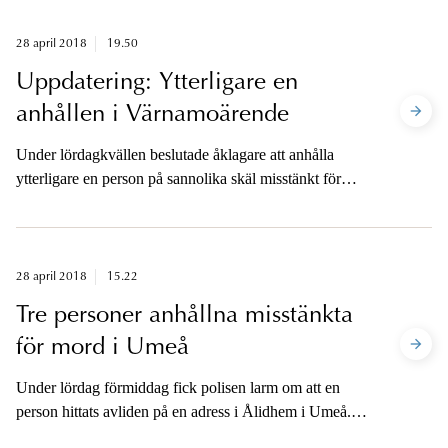
28 april 2018
19.50
Uppdatering: Ytterligare en
anhållen i Värnamoärende
Under lördagkvällen beslutade åklagare att anhålla
ytterligare en person på sannolika skäl misstänkt för
försök till mord i samband med händelserna i Värnamo
i går.
28 april 2018
15.22
Tre personer anhållna misstänkta
för mord i Umeå
Under lördag förmiddag fick polisen larm om att en
person hittats avliden på en adress i Ålidhem i Umeå.
En förundersökning inleddes med brottsrubriceringen