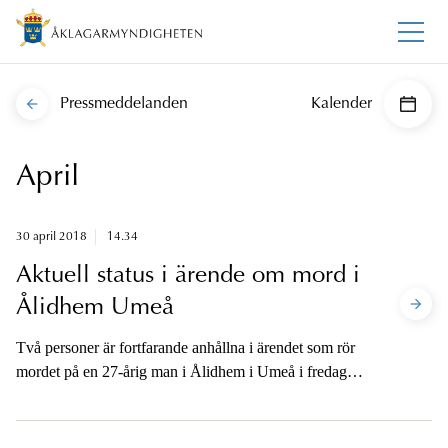
Pressmeddelanden
Kalender
April
30 april 2018
14.34
Aktuell status i ärende om mord i
Ålidhem Umeå
Två personer är fortfarande anhållna i ärendet som rör
mordet på en 27-årig man i Ålidhem i Umeå i fredags.
När det gäller brottsmisstankarna så har vissa
justeringar under dagen skett beträffande en av de
anhållna.