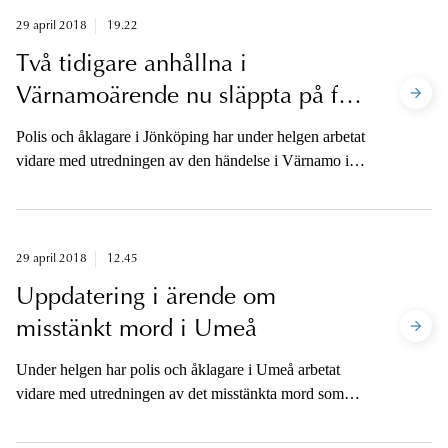
29 april 2018
19.22
Två tidigare anhållna i
Värnamoärende nu släppta på fri
fot
Polis och åklagare i Jönköping har under helgen arbetat
vidare med utredningen av den händelse i Värnamo i
fredags eftermiddag som ledde till att ett flertal personer
fick föras till sjukhus med framför allt skottskador och
knivskador.
29 april 2018
12.45
Uppdatering i ärende om
misstänkt mord i Umeå
Under helgen har polis och åklagare i Umeå arbetat
vidare med utredningen av det misstänkta mord som
polisen larmades om i går förmiddag på en adress i
området Ålidhem i Umeå.