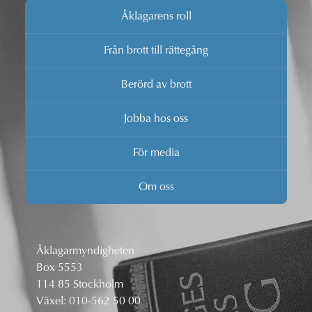
Åklagarens roll
Från brott till rättegång
Berörd av brott
Jobba hos oss
För media
Om oss
Åklagarmyndigheten
Box 5553
114 85 Stockholm
Växel:
010-562 50 00