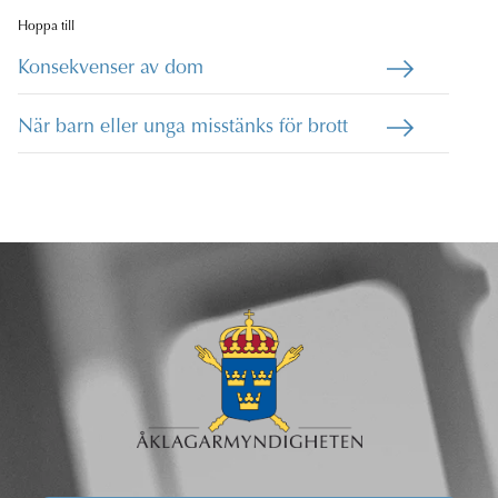
Hoppa till
Konsekvenser av dom
När barn eller unga misstänks för brott