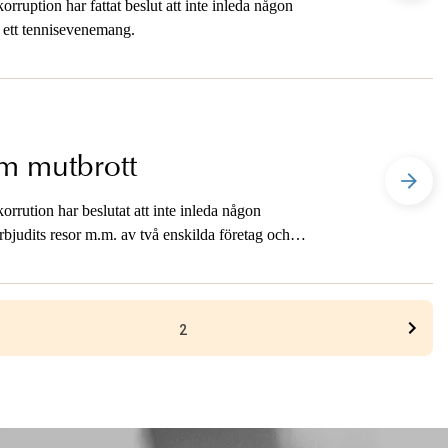
ruption har fattat beslut att inte inleda någon
l ett tennisevenemang.
m mutbrott
rrution har beslutat att inte inleda någon
bjudits resor m.m. av två enskilda företag och
2