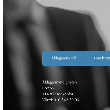
Åklagarens roll
Från brott
Åklagarmyndigheten
Box 5553
114 85 Stockholm
Växel:
010-562 50 00