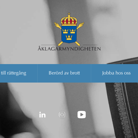
 till rättegång
Berörd av brott
Jobba hos oss