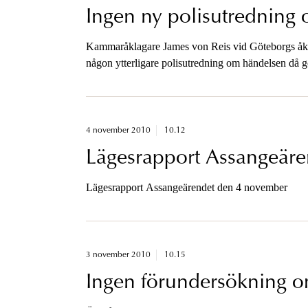
Ingen ny polisutredning 
Kammaråklagare James von Reis vid Göteborgs åkla
någon ytterligare polisutredning om händelsen då g
polisomhändertagande år 2008.Åklagare på flera olik
misstänkas för att ha vållat Johan Liljeqvists död 
4 november 2010
10.12
Lägesrapport Assangeär
Lägesrapport Assangeärendet den 4 november
3 november 2010
10.15
Ingen förundersökning om