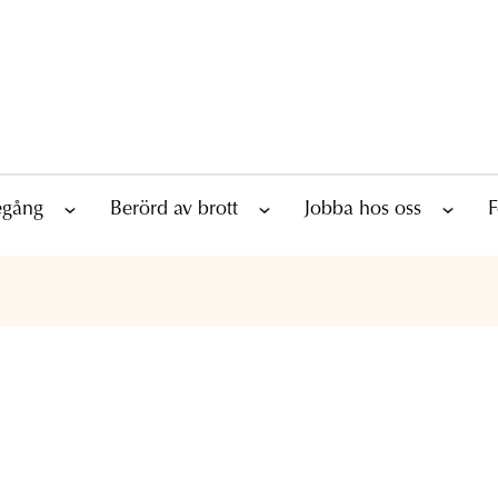
tegång
Berörd av brott
Jobba hos oss
F