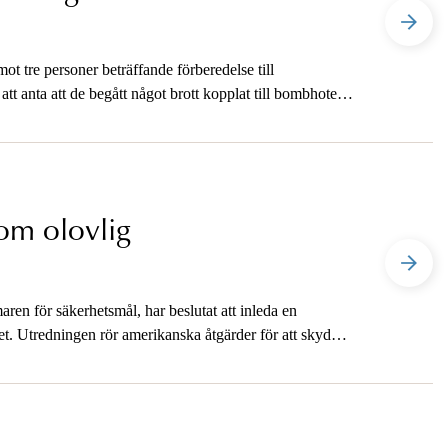
ot tre personer beträffande förberedelse till
tt anta att de begått något brott kopplat till bombhotet
om olovlig
n för säkerhetsmål, har beslutat att inleda en
t. Utredningen rör amerikanska åtgärder för att skydda
rsonal.