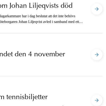
om Johan Liljeqvists död
garkammare har i dag beslutat att det inte behövs
öteborgaren Johan Liljeqvist avled i samband med ett
a nivåer har tidigare slagit fast att ingen polisman kan
i samband med polisingripandet.
endet den 4 november
 tennisbiljetter