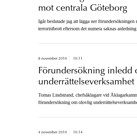
mot centrala Göteborg
Igår beslutade jag att lägga ner förundersökningen m
terroristbrott eftersom det numera saknas anledning a
mot Göteborg.
8 november 2010
10.11
Förundersökning inledd 
underrättelseverksamhet
Tomas Lindstrand, chefsåklagare vid Åklagarkammare
förundersökning om olovlig underrättelseverksamhe
USA:s beskickning i Stockholm och amerikansk pe
4 november 2010
10.14