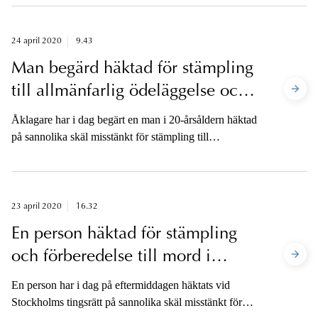
24 april 2020
9.43
Man begärd häktad för stämpling
till allmänfarlig ödeläggelse och
mordbrand i Nacka och
Åklagare har i dag begärt en man i 20-årsåldern häktad
Sölvesborg
på sannolika skäl misstänkt för stämpling till
allmänfarlig ödeläggelse och mordbrand. Åklagaren är
tillgänglig för media efter häktningsförhandlingen.
23 april 2020
16.32
En person häktad för stämpling
och förberedelse till mord i
Stockholm hösten 2018
En person har i dag på eftermiddagen häktats vid
Stockholms tingsrätt på sannolika skäl misstänkt för