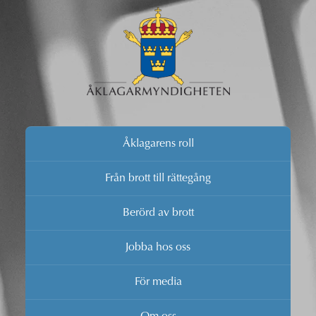
Åklagarens roll
Från brott till rättegång
Berörd av brott
Jobba hos oss
För media