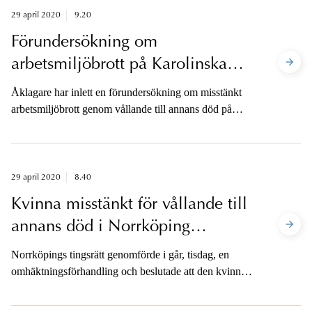
29 april 2020
9.20
Förundersökning om
arbetsmiljöbrott på Karolinska
universitetssjukhuset är inledd
Åklagare har inlett en förundersökning om misstänkt
arbetsmiljöbrott genom vållande till annans död på
Karolinska universitetssjukhuset i Huddinge.
29 april 2020
8.40
Kvinna misstänkt för vållande till
annans död i Norrköping
omhäktad
Norrköpings tingsrätt genomförde i går, tisdag, en
omhäktningsförhandling och beslutade att den kvinna
som är misstänkt för vållande till annans död på sitt
barn ska vara fortsatt häktad. Kvinnan är sedan den 1