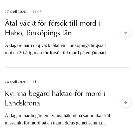
april även häktad för grov misshandel i två fall.
27 april 2020
14.08
Åtal väckt för försök till mord i
Habo, Jönköpings län
Åklagare har i dag väckt åtal vid Jönköpings tingsrätt
mot en 20-årig man för försök till mord på en jämnårig
man i ett studentboende i Habo, Jönköpings län.
Mordförsöket skedde den 8 januari i år.
24 april 2020
11.55
Kvinna begärd häktad för mord i
Landskrona
Åklagare har begärt en kvinna häktad på sannolika skäl
misstänkt för mord på en man i deras gemensamma
bostad. Personerna är i 25-årsåldern.