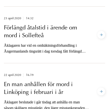
stämpling och förberedelse till mord på en advokat i
centrala Stockholm i augusti-september 2018. Åtal ska
vara väckt senast den 7 maj kl.11.
23 april 2020
14.32
Förlängd åtalstid i ärende om
mord i Sollefteå
Åklagaren har vid en omhäktningsförhandling i
Ångermanlands tingsrätt i dag torsdag fått förlängd
åtalsfrist i en utredning där en man sitter häktad på
sannolika skäl misstänkt för mord i Sollefteå. Senast
den 22 maj 2020 måste åklagaren besluta om åtal ska
väckas.
22 april 2020
16.19
En man anhållen för mord i
Linköping i februari i år
Åklagare beslutade i går tisdag att anhålla en man
såsom skäligen misstänkt, den lägre misstankegraden,