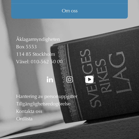
Om oss
Åklagarmyndigheten
Box 5553
114 85 Stockholm
Växel:
010-562 50 00
Hantering av personuppgifter
Tillgänglighetsredogörelse
Kontakta oss
Ordlista