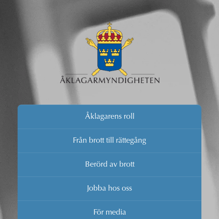
Åklagarens roll
Från brott till rättegång
Berörd av brott
Jobba hos oss
För media